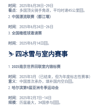
时间
：2025年6月28日–29日
看点
：多国顶尖骑手角逐，平均时速45公里[[]]。
2.
中国漂流联赛（都江堰）
时间
：2025年6月24日–26日
3.
全国橄榄球邀请赛
时间
：2025年6月14日[[]]。
⛷️
四冰雪与室内赛事
1.
2025南京世界田联室内锦标赛
时间
：2025年3月（已结束，但为年度标志性赛事）
意义
：中国首次承办，填补国内空白[[]]。
2.
哈尔滨第9届亚洲冬季运动会
时间
：2025年2月7日–14日
规模
：历届最大，34国参与[[][]]。