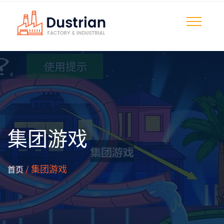
集团游戏
/ 集团游戏
首页