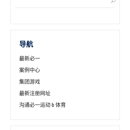
导航
最新必一
案例中心
集团游戏
最新注册网址
沟通必一运动 b 体育