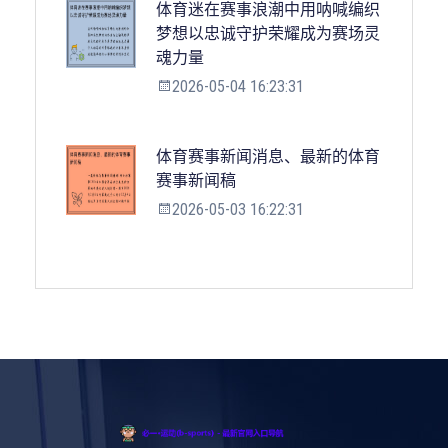
体育迷在赛事浪潮中用呐喊编织
梦想以忠诚守护荣耀成为赛场灵
魂力量
2026-05-04 16:23:31
体育赛事新闻消息、最新的体育
赛事新闻稿
2026-05-03 16:22:31