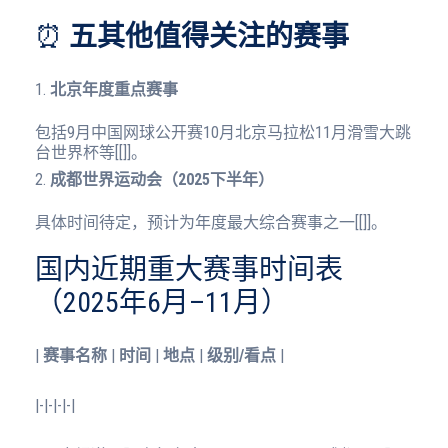
⏰
五其他值得关注的赛事
1.
北京年度重点赛事
包括9月中国网球公开赛10月北京马拉松11月滑雪大跳
台世界杯等[[]]。
2.
成都世界运动会（2025下半年）
具体时间待定，预计为年度最大综合赛事之一[[]]。
国内近期重大赛事时间表
（2025年6月–11月）
|
赛事名称
|
时间
|
地点
|
级别/看点
|
|-|-|-|-|