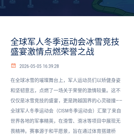
全球军人冬季运动会冰雪竞技
盛宴激情点燃荣誉之战
2026-05-05 16:39:28
在全球冰雪的璀璨舞台上，军人运动员们以矫健身姿
和坚韧意志，点燃了一场关于荣誉的激情较量。这不
仅仅是冰雪竞技的盛宴，更是跨越国界的心灵碰撞——
全球军人冬季运动会（CISM冬季运动会）汇聚了来自
世界各地的军事精英，在滑雪、滑冰等项目中展现无
畏精神。赛事源于和平愿景，旨在通过体育搭建桥