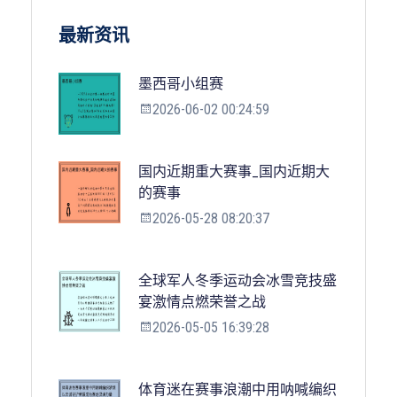
最新资讯
墨西哥小组赛
2026-06-02 00:24:59
国内近期重大赛事_国内近期大
的赛事
2026-05-28 08:20:37
全球军人冬季运动会冰雪竞技盛
宴激情点燃荣誉之战
2026-05-05 16:39:28
体育迷在赛事浪潮中用呐喊编织