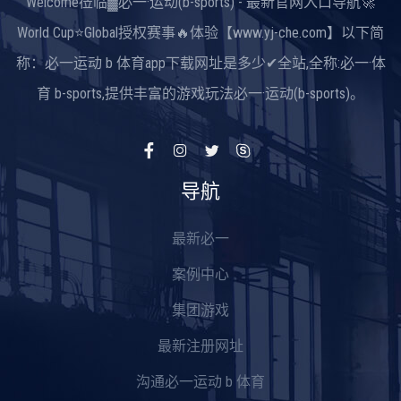
Welcome莅临▓必一·运动(b-sports) - 最新官网入口导航🚀
World Cup⭐Global授权赛事🔥体验【www.yj-che.com】以下简
称：必一运动 b 体育app下载网址是多少✔全站,全称:必一·体
育 b-sports,提供丰富的游戏玩法必一·运动(b-sports)。
导航
最新必一
案例中心
集团游戏
最新注册网址
沟通必一运动 b 体育