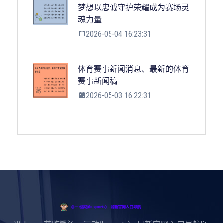
梦想以忠诚守护荣耀成为赛场灵
魂力量
2026-05-04 16:23:31
体育赛事新闻消息、最新的体育
赛事新闻稿
2026-05-03 16:22:31