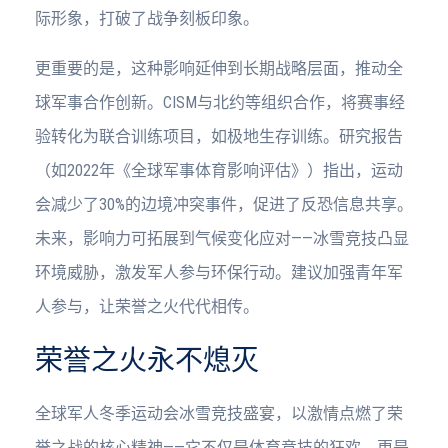
际形象，打破了战争刻板印象。
更重要的是，这种影响延伸到长期战略层面，推动全
球军事合作创新。CISM与北约等组织合作，将赛事经
验转化为联合训练项目，如极地生存训练。研究报告
（如2022年《全球军事体育影响评估》）指出，运动
会减少了30%的边境冲突事件，促进了反恐信息共享。
未来，影响力可拓展到气候变化应对——冰雪竞技凸显
环境威胁，激发军人参与环保行动。建议加强青年军
人参与，让荣誉之火代代相传。
荣誉之火永不熄灭
全球军人冬季运动会冰雪竞技盛宴，以激情点燃了荣
誉之战的核心精神——它不仅是体育竞技的狂欢，更是