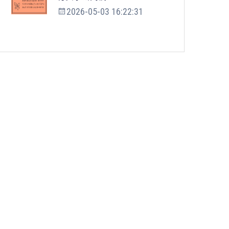
2026-05-03 16:22:31