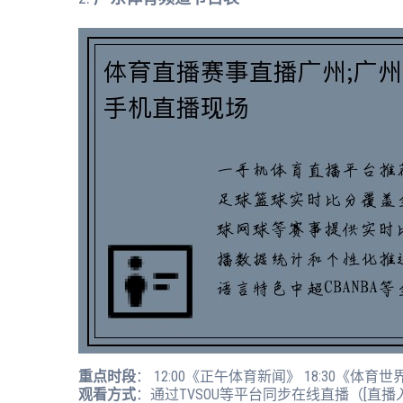
重点时段
：
12:00《正午体育新闻》
18:30《体育世
观看方式
：通过TVSOU等平台同步在线直播（[直播