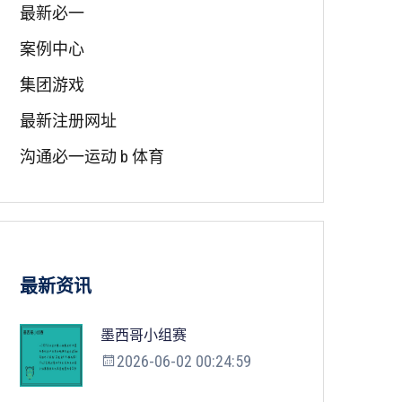
最新必一
案例中心
集团游戏
最新注册网址
沟通必一运动 b 体育
最新资讯
墨西哥小组赛
2026-06-02 00:24:59