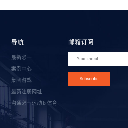
导航
邮箱订阅
最新必一
案例中心
Subscribe
集团游戏
最新注册网址
沟通必一运动 b 体育