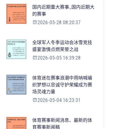
国内近期重大赛事_国内近期大
的赛事
2026-05-28 08:20:37
全球军人冬季运动会冰雪竞技
盛宴激情点燃荣誉之战
2026-05-05 16:39:28
体育迷在赛事浪潮中用呐喊编
织梦想以忠诚守护荣耀成为赛
场灵魂力量
2026-05-04 16:23:31
体育赛事新闻消息、最新的体
育赛事新闻稿