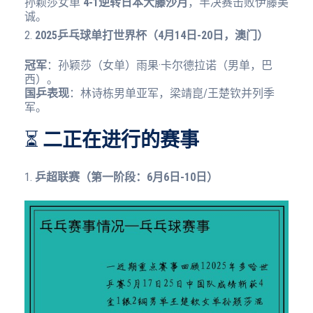
孙颖莎女单
4-1逆转日本大藤沙月
，半决赛击败伊藤美
诚。
2.
2025乒乓球单打世界杯（4月14日-20日，澳门）
冠军
：孙颖莎（女单）雨果·卡尔德拉诺（男单，巴
西）。
国乒表现
：林诗栋男单亚军，梁靖崑/王楚钦并列季
军。
⏳
二正在进行的赛事
1.
乒超联赛（第一阶段：6月6日-10日）