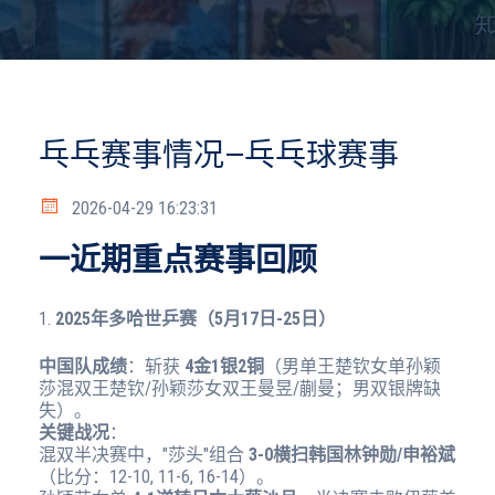
乓乓赛事情况—乓乓球赛事
2026-04-29 16:23:31
一近期重点赛事回顾
1.
2025年多哈世乒赛（5月17日-25日）
中国队成绩
：斩获
4金1银2铜
（男单王楚钦女单孙颖
莎混双王楚钦/孙颖莎女双王曼昱/蒯曼；男双银牌缺
失）。
关键战况
：
混双半决赛中，"莎头"组合
3-0横扫韩国林钟勋/申裕斌
（比分：12-10, 11-6, 16-14）。