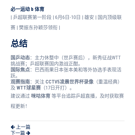
必一运动 b 体育
| 乒超联赛第一阶段 | 6月6日-10日 | 雄安 | 国内顶级联
赛 | 樊振东孙颖莎领衔 |
总结
国乒动态
：主力休整中（世乒赛后），新秀征战WTT
挑战赛；乒超联赛国内激战正酣。
国际焦点
：巴西雨果日本张本美和等外协选手表现活
跃。
观赛指南
：关注
CCTV5凌晨世界杯录像
（重温经典）
及
WTT球星赛
（17日开打）。
建议通过
咪咕体育
等平台追踪乒超直播，及时获取赛
程更新！
上一篇
下一篇