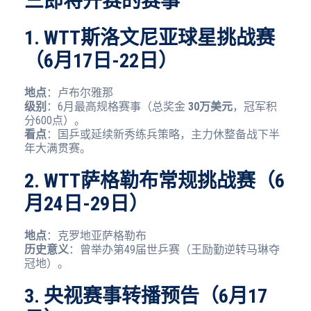
三即将开赛的赛事
1. WTT斯洛文尼亚球星挑战赛
（6月17日-22日）
地点
：卢布尔雅那
级别
：6月最高规格赛事（总奖金
30万美元
，冠军积
分600点）。
看点
：国乒或延续新秀练兵策略，主力休整备战下半
年大满贯赛。
2. WTT萨格勒布常规挑战赛（6
月24日-29日）
地点
：克罗地亚萨格勒布
历史意义
：曾举办第49届世乒赛（王励勤逆转马琳夺
冠地）。
3. 央视赛事转播预告（6月17