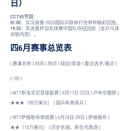
日）
CCTV5节目
：
01:05
：实况录像-2025国际乒联单打世界杯精彩回放。
19:30
：苏迪曼杯羽毛球赛中国队夺冠回顾（含乒乓球
关联内容）。
四6月赛事总览表
| 赛事名称 | 时间 | 地点 | 级别/奖金 | 重点选手/看点 |
|--||||-|
| WTT斯洛文尼亚球星赛 | 6月17日-22日 | 卢布尔雅那 |
★★★（30万美元） | 国乒新秀练兵 |
| WTT萨格勒布常规赛 | 6月24日-29日 | 萨格勒布 |
★★（10万美元） | 历史名城，新生代角逐 |