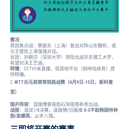
赛况
：
男团焦点战：樊振东（上海）复出对阵山东魏桥，或
与王楚钦上演强强对话。
女团：孙颖莎（深圳大学）领衔出战华东理工大学，
有望对决王艺迪。
转播
：CCTV5未直播，但其他平台（如咪咕体育）提
供转播。
2.
WTT北马其顿常规挑战赛（6月9日-15日，斯科普
里）
国乒阵容
：温瑞博曾蓓勋石洵瑶等新秀出战。
战报
：混双1/8决赛，温瑞博/闫禹橦
0-3不敌韩国林钟
勋/金娜英
，止步八强。